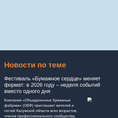
Поздравляем всех номинантов и победителей —
каждый из вас доказал, что является важной частью
Команды ОБФ. Впереди новый год и новые
достижения: мы уверены, что участников станет еще
больше: шанс заявить о себе есть у каждого. Желаем
всем успехов, вдохновения и смелости идти
к вершинам!
Новости по теме
Фестиваль «Бумажное сердце» меняет
формат: в 2026 году – неделя событий
вместо одного дня
Компания «Объединенные бумажные
фабрики» (ОБФ) приглашает жителей и
гостей Калужской области всех возрастов,
членов профессионального сообщества,