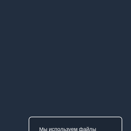
ном
ого
тчетном
лужской
Мы используем файлы